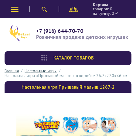
Корзина
товаров:
0
на сумму:
0
₽
+7 (916) 644-70-70
Розничная продажа
детских игрушек
КАТАЛОГ ТОВАРОВ
Главная
/
Настольные игры
/
Настольная игра «Прыщавый малыш» в коробке 26.7х27.0х7.6 см
Настольная игра Прыщавый малыш 1267-2