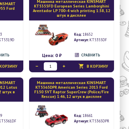
Mашинка металлическая KINSMART
INSMART
KT5355FD European Series Lamborghini
955 Ford
Aventador LP 700-4 wich printing 1:38, 12
штук в дисплее
3
Код:
18652
KT5319D
Артикул:
KT5355DF
Цена:
0 ₽
ВНИТЬ
СРАВНИТЬ
 КОРЗИНУ
В КОРЗИНУ
INSMART
Mашинка металлическая KINSMART
012 Lotus
KT5365DPR American Series 2013 Ford
12 штук в
F150 SVT Raptor SuperCrew (Police/Fire
Rescue) 1:46, 12 штук в дисплее
9
Код:
18661
KT5361DF
Артикул:
KT5365DPR