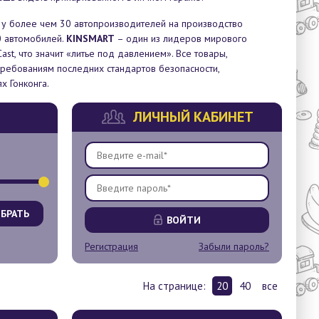
 у более чем 30 автопроизводителей на производство
0 автомобилей.
KINSMART
– один из лидеров мирового
st, что значит «литье под давлением». Все товары,
 требованиям последних стандартов безопасности,
х Гонконга.
ЛИЧНЫЙ КАБИНЕТ
БРАТЬ
ВОЙТИ
Регистрация
Забыли пароль?
На странице:
20
40
все