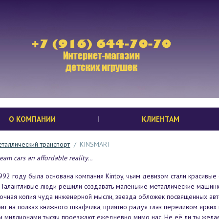
О КОМПАНИИ
КЛИЕНТАМ
таллический транспорт
/
KINSMART
eam cars an affordable reality…
92 году была основана компания Kintoy, чьим девизом стали красивые
. Талантливые люди решили создавать маленькие металлические машинки 
 точная копия чуда инженерной мысли, звезда обложек посвященных ав
оит на полках книжного шкафчика, приятно радуя глаз переливом ярких
и миллионами тысяч проезжают ежедневно мимо нас. Не её ли ты жела