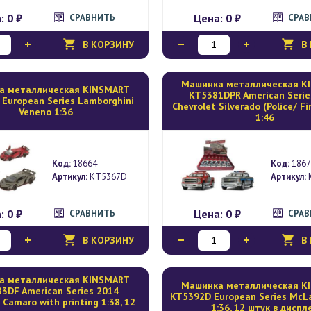
а:
0 ₽
Цена:
0 ₽
СРАВНИТЬ
СРА
В КОРЗИНУ
В
Mашинка металлическая K
а металлическая KINSMART
KT5381DPR American Serie
European Series Lamborghini
Chevrolet Silverado (Police/ Fi
Veneno 1:36
1:46
Код:
18664
Код:
1867
Артикул:
KT5367D
Артикул:
а:
0 ₽
Цена:
0 ₽
СРАВНИТЬ
СРА
В КОРЗИНУ
В
а металлическая KINSMART
Mашинка металлическая K
3DF American Series 2014
KT5392D European Series McL
 Camaro with printing 1:38, 12
1:36, 12 штук в диспл