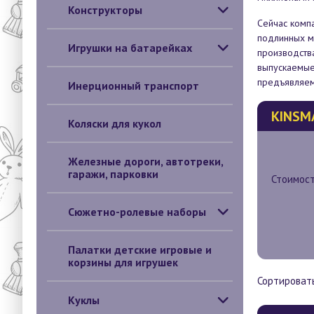
Конструкторы
Сейчас комп
подлинных м
Игрушки на батарейках
производства
выпускаемые
предъявляем
Инерционный транспорт
KINSM
Коляски для кукол
Железные дороги, автотреки,
гаражи, парковки
Стоимост
Сюжетно-ролевые наборы
Палатки детские игровые и
корзины для игрушек
Сортировать
Куклы