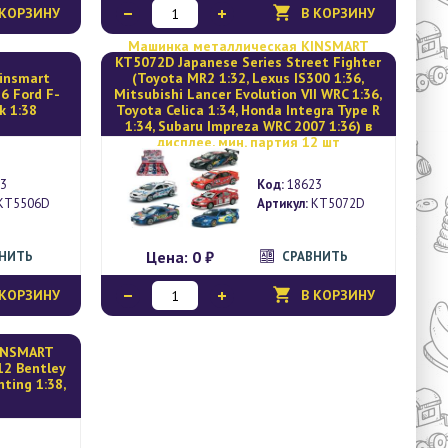
 КОРЗИНУ
В КОРЗИНУ
Mашинка металлическая KINSMART
KT5072D Japanese Series Street Fighter
insmart
(Toyota MR2 1:32, Lexus IS300 1:36,
6 Ford F-
Mitsubishi Lancer Evolution VII WRC 1:36,
k 1:38
Toyota Celica 1:34, Honda Integra Type R
1:34, Subaru Impreza WRC 2007 1:36) в
дисплее, мин. партия 12 шт
3
Код:
18623
KT5506D
Артикул:
KT5072D
Цена:
0 ₽
ВНИТЬ
СРАВНИТЬ
 КОРЗИНУ
В КОРЗИНУ
INSMART
12 Bentley
ting 1:38,