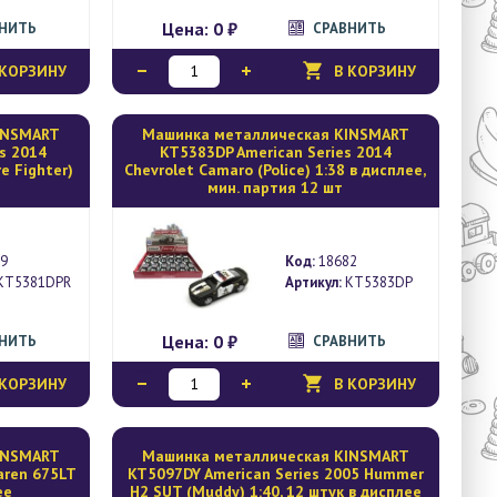
Цена:
0 ₽
ВНИТЬ
СРАВНИТЬ
 КОРЗИНУ
В КОРЗИНУ
INSMART
Mашинка металлическая KINSMART
s 2014
KT5383DP American Series 2014
re Fighter)
Chevrolet Camaro (Police) 1:38 в дисплее,
мин. партия 12 шт
9
Код:
18682
KT5381DPR
Артикул:
KT5383DP
Цена:
0 ₽
ВНИТЬ
СРАВНИТЬ
 КОРЗИНУ
В КОРЗИНУ
INSMART
Mашинка металлическая KINSMART
aren 675LT
KT5097DY American Series 2005 Hummer
ее
H2 SUT (Muddy) 1:40, 12 штук в дисплее