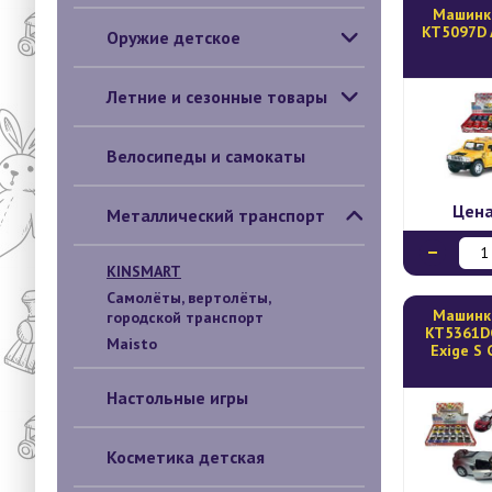
Mашинк
KT5097D 
Оружие детское
Летние и сезонные товары
Велосипеды и самокаты
Цен
Металлический транспорт
KINSMART
Самолёты, вертолёты,
Mашинк
городской транспорт
KT5361DG
Maisto
Exige S 
Настольные игры
Косметика детская