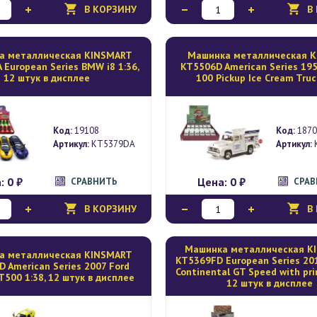
В КОРЗИНУ
В
а металлическая KINSMART
Mашинка металлическая K
European Series BMW i8 1:36,
KT5506D American Series 195
12 штук в дисплее
100 Pickup Ice Cream Truc
Код:
19108
Код:
1870
Артикул:
KT5379DA
Артикул:
а:
0 ₽
Цена:
0 ₽
СРАВНИТЬ
СРА
В КОРЗИНУ
В
Mашинка металлическая K
а металлическая KINSMART
KT5369FD European Series 20
 American Series 2007 Ford
Continental GT Speed with prin
T500 1:38, 12 штук в дисплее
12 штук в дисплее