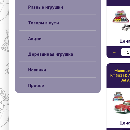
Разные игрушки
Товары в пути
Акции
Цен
Деревянная игрушка
Новинки
Mашинк
KT5313D A
Bel A
Прочее
Цен