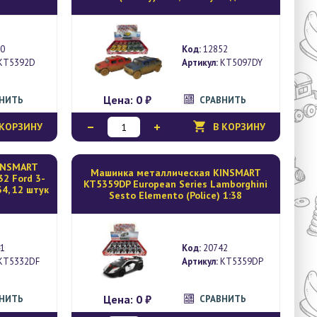
0
Код:
12852
KT5392D
Артикул:
KT5097DY
Цена:
0 ₽
ВНИТЬ
СРАВНИТЬ
 КОРЗИНУ
В КОРЗИНУ
INSMART
Mашинка металлическая KINSMART
32 Ford 3-
KT5359DP European Series Lamborghini
34, 12 штук
Sesto Elemento (Police) 1:38
1
Код:
20742
KT5332DF
Артикул:
KT5359DP
Цена:
0 ₽
ВНИТЬ
СРАВНИТЬ