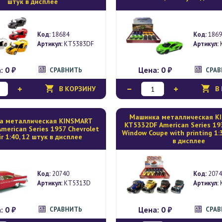
штук в дисплее
Код:
18684
Код:
1869
Артикул:
KT5383DF
Артикул:
а:
0 ₽
Цена:
0 ₽
СРАВНИТЬ
СРА
В КОРЗИНУ
В
Mашинка металлическая K
а металлическая KINSMART
KT5332DF American Series 19
merican Series 1957 Chevrolet
Window Coupe with printing 1:
ir 1:40, 12 штук в дисплее
в дисплее
Код:
20740
Код:
2074
Артикул:
KT5313D
Артикул:
а:
0 ₽
Цена:
0 ₽
СРАВНИТЬ
СРА