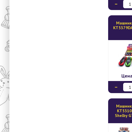
Mашинк
KT5379DA 
Цен
Mашинк
KT5310D
Shelby G