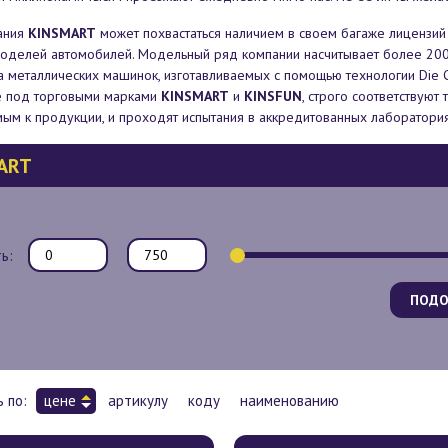
ания
KINSMART
может похвастаться наличием в своем багаже лицензий
оделей автомобилей. Модельный ряд компании насчитывает более 20
 металлических машинок, изготавливаемых с помощью технологии Die Ca
 под торговыми марками
KINSMART
и
KINSFUN
, строго соответствуют
ым к продукции, и проходят испытания в аккредитованных лаборатория
ART
ь:
ПОДО
 по:
цене
артикулу
коду
наименованию