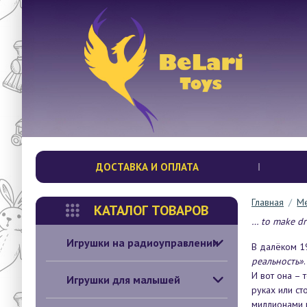
ДОСТАВКА И ОПЛАТА
Главная
/
Ме
КАТАЛОГ ТОВАРОВ
… to make dr
Игрушки на радиоуправлении
В далёком 19
реальность»
И вот она –
Игрушки для малышей
руках или ст
миллионами 