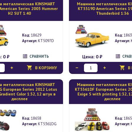
а металлическая KINSMART
Mашинка металлическая K
American Series 2005 Hummer
KT5319D American Series 1
H2 SUT 1:40
Thunderbird 1:36
Код:
18629
Код:
1863
Артикул:
KT5097D
Артикул:
а:
0 ₽
Цена:
0 ₽
СРАВНИТЬ
СРА
В КОРЗИНУ
В
а металлическая KINSMART
Mашинка металлическая K
 European Series 2012 Lotus
KT5361DF European Series 2
Gradient Color 1:32, 12 штук в
Exige S with printing 1:32, 
дисплее
дисплее
Код:
18658
Код:
1865
Артикул:
KT5361DG
Артикул: