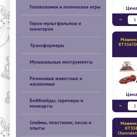
Головоломки и логические игры
Цен
Герои мультфильмов и
киногерои
Mашинк
KT5367D 
Трансформеры
Музыкальные инструменты
Резиновые животные и
насекомые
Цен
Бейблейды, скричеры и
монкарты
Слаймы, пластилин, песок и
Mашинк
опыты
KT538
Chevrolet