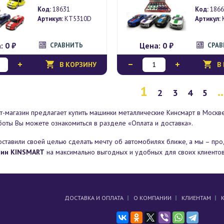
Код:
18631
Код:
1866
Артикул:
KT5310D
Артикул:
а:
0 ₽
Цена:
0 ₽
СРАВНИТЬ
СРА
В КОРЗИНУ
В
1
..
2
3
4
5
т-магазин
предлагает купить машинки металлические Кинсмарт в Москв
боты Вы можете ознакомиться в разделе «Оплата и доставка».
ставили своей целью сделать мечту об автомобилях ближе, а мы – пр
ин KINSMART
на максимально выгодных и удобных для своих клиентов
ДОСТАВКА И ОПЛАТА
О КОМПАНИИ
КЛИЕНТАМ