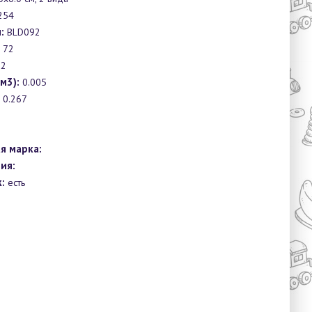
254
:
BLD092
72
2
м3):
0.005
0.267
я марка:
ия:
:
есть