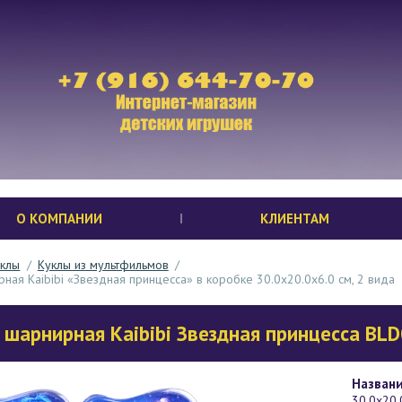
О КОМПАНИИ
КЛИЕНТАМ
уклы
/
Куклы из мультфильмов
/
ная Kaibibi «Звездная принцесса» в коробке 30.0х20.0х6.0 см, 2 вида
 шарнирная Kaibibi Звездная принцесса BL
Названи
30.0х20.