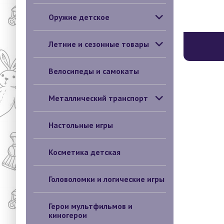
Оружие детское
Летние и сезонные товары
Велосипеды и самокаты
Металлический транспорт
Настольные игры
Косметика детская
Головоломки и логические игры
Герои мультфильмов и
киногерои