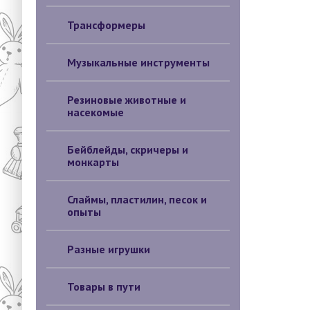
Трансформеры
Музыкальные инструменты
Резиновые животные и
насекомые
Бейблейды, скричеры и
монкарты
Слаймы, пластилин, песок и
опыты
Разные игрушки
Товары в пути