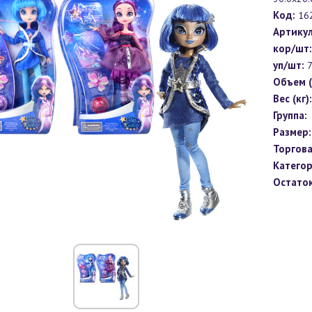
Код:
16
Артикул
кор/шт:
уп/шт:
7
Объем (
Вес (кг):
Группа:
Размер:
Торгова
Категор
Остаток