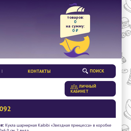
товаров:
0
на сумму:
0
₽
ПОИСК
КОНТАКТЫ
ЛИЧНЫЙ
КАБИНЕТ
D092
е:
Кукла шарнирная Kaibibi «Звездная принцесса» в коробке
0х6.0 см, 2 вида