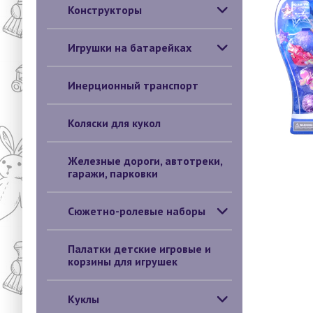
Конструкторы
Игрушки на батарейках
Инерционный транспорт
Коляски для кукол
Железные дороги, автотреки,
гаражи, парковки
Сюжетно-ролевые наборы
Палатки детские игровые и
корзины для игрушек
Куклы