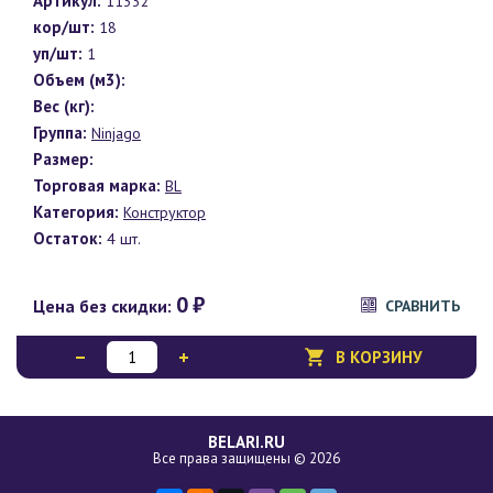
Артикул:
11332
кор/шт:
18
уп/шт:
1
Объем (м3):
Вес (кг):
Группа:
Ninjago
Размер:
Торговая марка:
BL
Категория:
Конструктор
Остаток:
4 шт.
0
₽
Цена без скидки:
СРАВНИТЬ
В КОРЗИНУ
BELARI.RU
Все права защищены © 2026