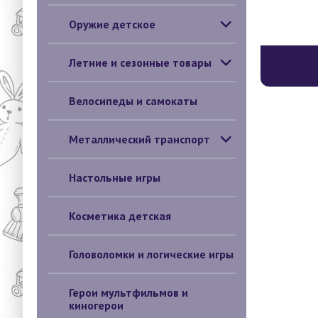
Оружие детское
Летние и сезонные товары
Велосипеды и самокаты
Металлический транспорт
Настольные игры
Косметика детская
Головоломки и логические игры
Герои мультфильмов и
киногерои