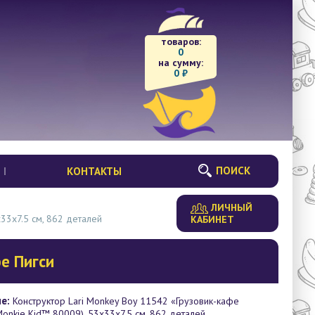
товаров:
0
на сумму:
0
₽
ПОИСК
КОНТАКТЫ
ЛИЧНЫЙ
33х7.5 см, 862 деталей
КАБИНЕТ
е Пигси
е:
Конструктор Lari Monkey Boy 11542 «Грузовик-кафе
Monkie Kid™ 80009), 53х33х7.5 см, 862 деталей