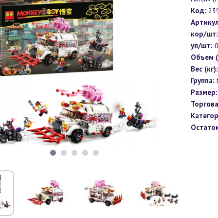
Код:
23
Артикул
кор/шт:
уп/шт:
Объем (
Вес (кг):
Группа:
Размер:
Торгова
Категор
Остаток