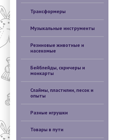
Трансформеры
Музыкальные инструменты
Резиновые животные и
насекомые
Бейблейды, скричеры и
монкарты
Слаймы, пластилин, песок и
опыты
Разные игрушки
Товары в пути