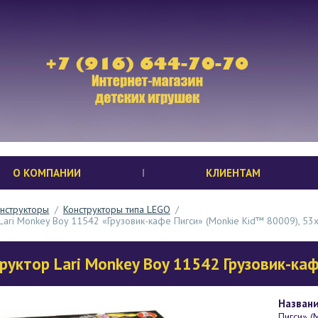
О КОМПАНИИ
КЛИЕНТАМ
нструкторы
/
Конструкторы типа LEGO
/
Lari Monkey Boy 11542 «Грузовик-кафе Пигси» (Monkie Kid™ 80009), 53х
руктор Lari Monkey Boy 11542 Грузовик-каф
Названи
Пигси» (