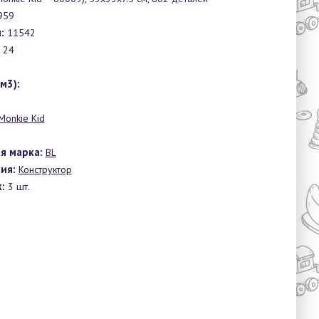
959
:
11542
24
0
м3):
Monkie Kid
я марка:
BL
ия:
Конструктор
:
3 шт.