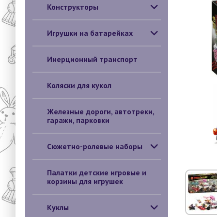
Конструкторы
Игрушки на батарейках
Инерционный транспорт
Коляски для кукол
Железные дороги, автотреки,
гаражи, парковки
Сюжетно-ролевые наборы
Палатки детские игровые и
корзины для игрушек
Куклы