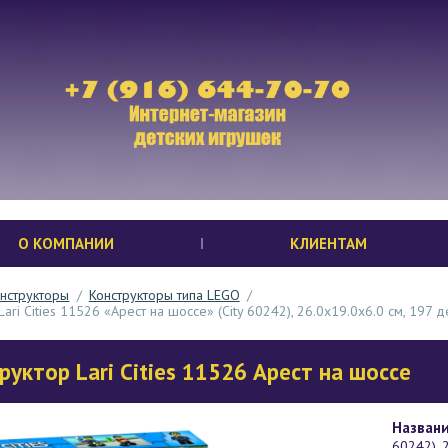
О КОМПАНИИ
КЛИЕНТАМ
нструкторы
/
Конструкторы типа LEGO
/
Lari Cities 11526 «Арест на шоссе» (City 60242), 26.0x19.0x6.0 см, 197 
руктор Lari Cities 11526 Арест на шоссе
Названи
60242), 