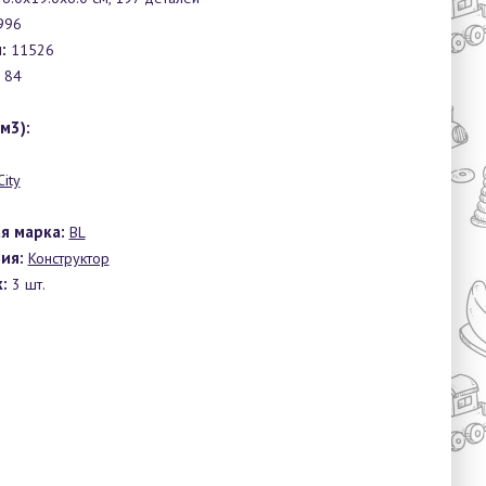
996
:
11526
84
0
м3):
City
я марка:
BL
ия:
Конструктор
:
3 шт.