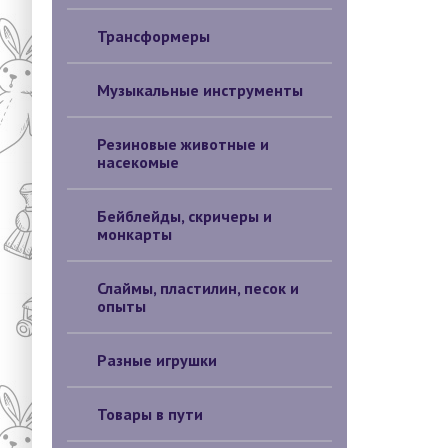
Трансформеры
Музыкальные инструменты
Резиновые животные и
насекомые
Бейблейды, скричеры и
монкарты
Слаймы, пластилин, песок и
опыты
Разные игрушки
Товары в пути