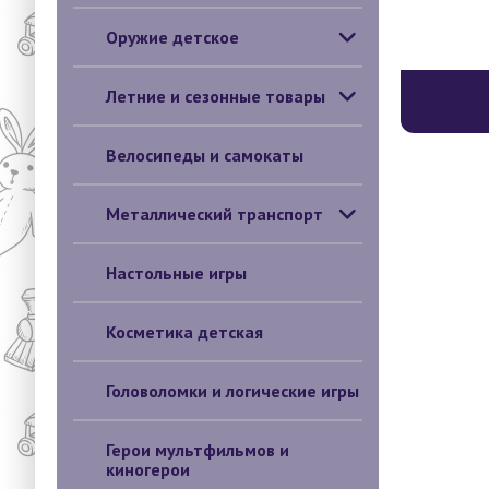
Оружие детское
Летние и сезонные товары
Велосипеды и самокаты
Металлический транспорт
Настольные игры
Косметика детская
Головоломки и логические игры
Герои мультфильмов и
киногерои