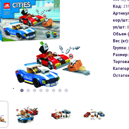
Код:
23
Артикул
кор/шт:
уп/шт:
Объем (
Вес (кг):
Группа:
Размер:
Торгова
Категор
Остаток