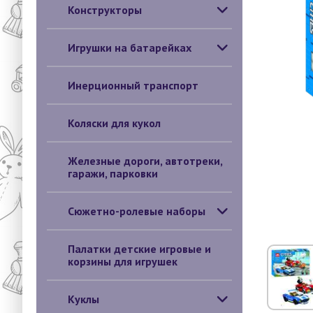
Конструкторы
Игрушки на батарейках
Инерционный транспорт
Коляски для кукол
Железные дороги, автотреки,
гаражи, парковки
Сюжетно-ролевые наборы
Палатки детские игровые и
корзины для игрушек
Куклы