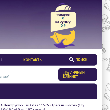
товаров:
0
на сумму:
0
₽
ПОИСК
КОНТАКТЫ
ЛИЧНЫЙ
деталей
КАБИНЕТ
е:
Конструктор Lari Cities 11526 «Арест на шоссе» (City
26.0x19.0x6.0 см, 197 деталей