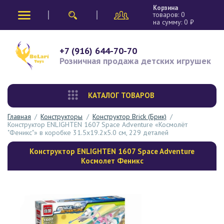
Корзина
товаров:
0
на сумму:
0
₽
+7 (916) 644-70-70
Розничная продажа
детских игрушек
КАТАЛОГ ТОВАРОВ
Главная
/
Конструкторы
/
Конструктор Brick (Брик)
/
Конструктор ENLIGHTEN 1607 Space Adventure «Космолёт
"Феникс"» в коробке 31.5х19.2х5.0 см, 229 деталей
Конструктор ENLIGHTEN 1607 Space Adventure
Космолет Феникс