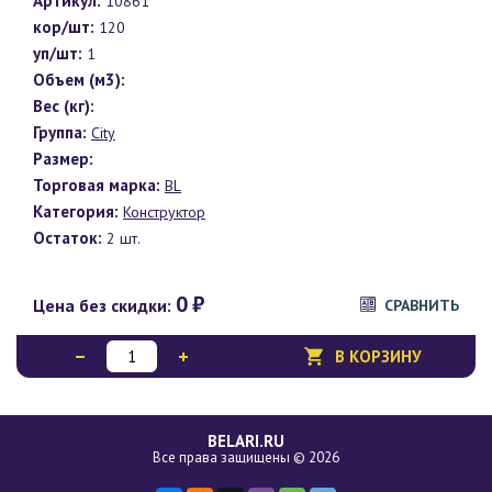
Артикул:
10861
кор/шт:
120
уп/шт:
1
Объем (м3):
Вес (кг):
Группа:
City
Размер:
Торговая марка:
BL
Категория:
Конструктор
Остаток:
2 шт.
0
₽
Цена без скидки:
СРАВНИТЬ
В КОРЗИНУ
BELARI.RU
Все права защищены © 2026