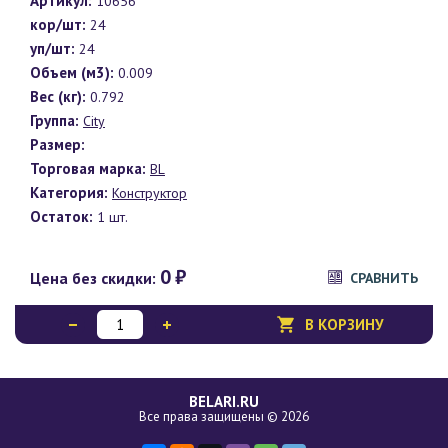
Артикул:
10656
кор/шт:
24
уп/шт:
24
Объем (м3):
0.009
Вес (кг):
0.792
Группа:
City
Размер:
Торговая марка:
BL
Категория:
Конструктор
Остаток:
1 шт.
0
₽
Цена без скидки:
СРАВНИТЬ
В КОРЗИНУ
BELARI.RU
Все права защищены © 2026