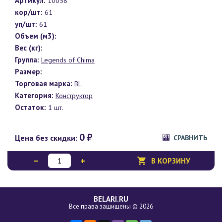
Артикул:
10058
кор/шт:
61
уп/шт:
61
Объем (м3):
Вес (кг):
Группа:
Legends of Chima
Размер:
Торговая марка:
BL
Категория:
Конструктор
Остаток:
1 шт.
0
₽
Цена без скидки:
СРАВНИТЬ
В КОРЗИНУ
BELARI.RU
Все права защищены © 2026