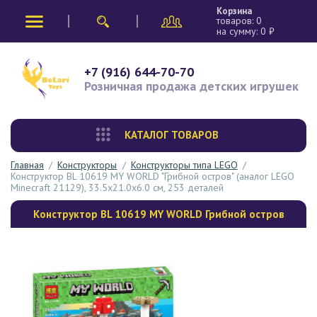
Корзина
товаров:
0
на сумму:
0
₽
+7 (916) 644-70-70
Розничная продажа
детских игрушек
КАТАЛОГ ТОВАРОВ
Главная
/
Конструкторы
/
Конструкторы типа LEGO
/
Конструктор BL 10619 MY WORLD "Грибной остров" (аналог LEGO
Minecraft 21129), 33.5x21.0x6.0 см, 253 деталей
Конструктор BL 10619 MY WORLD Грибной остров